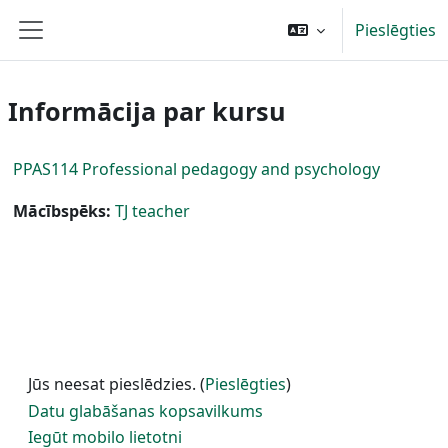
Atvērt galveno saturu
Pieslēgties
Sānu panelis
Informācija par kursu
PPAS114 Professional pedagogy and psychology
Mācībspēks:
TJ teacher
Jūs neesat pieslēdzies. (
Pieslēgties
)
Datu glabāšanas kopsavilkums
Iegūt mobilo lietotni