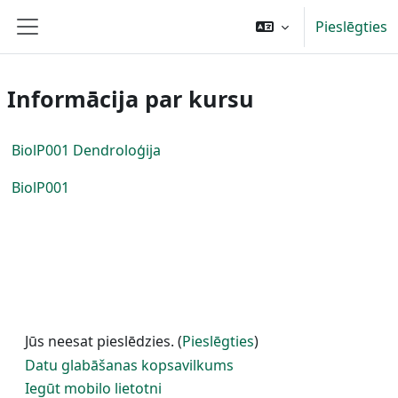
Atvērt galveno saturu
Pieslēgties
Sānu panelis
Informācija par kursu
BiolP001 Dendroloģija
BiolP001
Jūs neesat pieslēdzies. (
Pieslēgties
)
Datu glabāšanas kopsavilkums
Iegūt mobilo lietotni