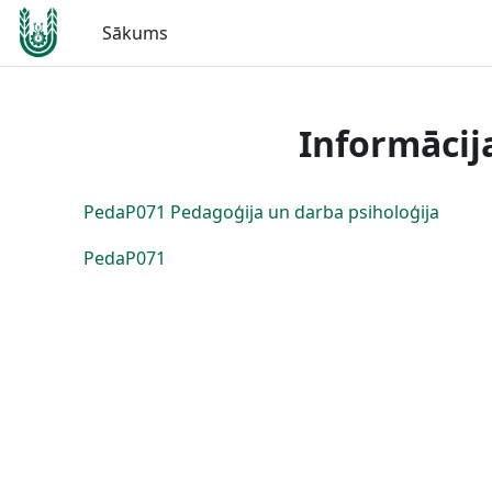
Atvērt galveno saturu
Sākums
Informācij
PedaP071 Pedagoģija un darba psiholoģija
PedaP071