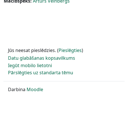
Mācībspēks:
Artūrs Veinbergs
Jūs neesat pieslēdzies. (
Pieslēgties
)
Datu glabāšanas kopsavilkums
Iegūt mobilo lietotni
Pārslēgties uz standarta tēmu
Darbina
Moodle