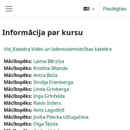
Atvērt galveno saturu
Pieslēgties
Sānu panelis
Informācija par kursu
Vid_Katedra Vides un ūdenssaimniecības katedra
Mācībspēks:
Laima Bērziņa
Mācībspēks:
Kristīne Bīlande
Mācībspēks:
Antra Boča
Mācībspēks:
Sindija Frienberga
Mācībspēks:
Linda Grinberga
Mācībspēks:
Inga Grīnfelde
Mācībspēks:
Raivis Intlers
Mācībspēks:
Ainis Lagzdiņš
Mācībspēks:
Jovita Pilecka-Uļčugačeva
Mācībspēks:
Olga Šķiste