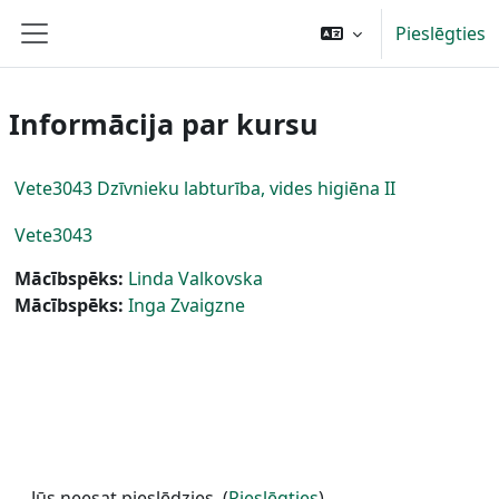
Atvērt galveno saturu
Pieslēgties
Sānu panelis
Informācija par kursu
Vete3043 Dzīvnieku labturība, vides higiēna II
Vete3043
Mācībspēks:
Linda Valkovska
Mācībspēks:
Inga Zvaigzne
Jūs neesat pieslēdzies. (
Pieslēgties
)