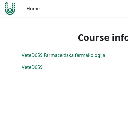
Skip to main content
Home
Course inf
VeteD059 Farmaceitiskā farmakoloģija
VeteD059