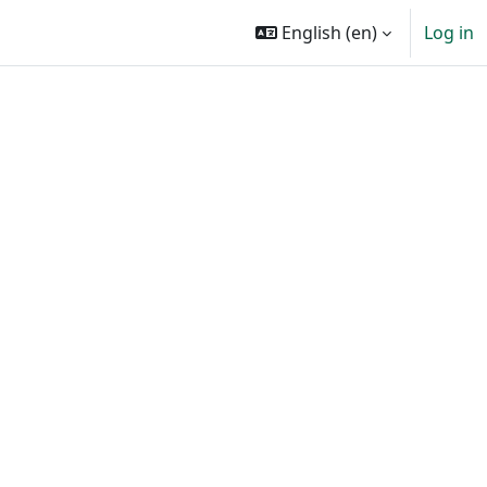
English ‎(en)‎
Log in