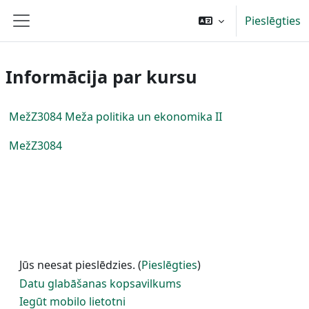
Atvērt galveno saturu
Pieslēgties
Sānu panelis
Informācija par kursu
MežZ3084 Meža politika un ekonomika II
MežZ3084
Jūs neesat pieslēdzies. (
Pieslēgties
)
Datu glabāšanas kopsavilkums
Iegūt mobilo lietotni