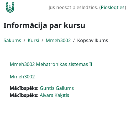
Atvērt galveno saturu
Jūs neesat pieslēdzies. (
Pieslēgties
)
Informācija par kursu
Sākums
Kursi
Mmeh3002
Kopsavilkums
Mmeh3002 Mehatronikas sistēmas II
Mmeh3002
Mācībspēks:
Guntis Gailums
Mācībspēks:
Aivars Kaķītis
Bloki
Supplementary blocks