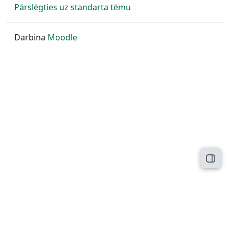
Pārslēgties uz standarta tēmu
Darbina
Moodle
Atvēr