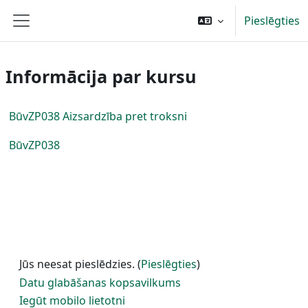
Atvērt galveno saturu
Pieslēgties
Sānu panelis
Informācija par kursu
BūvZP038 Aizsardzība pret troksni
BūvZP038
Jūs neesat pieslēdzies. (
Pieslēgties
)
Datu glabāšanas kopsavilkums
Iegūt mobilo lietotni