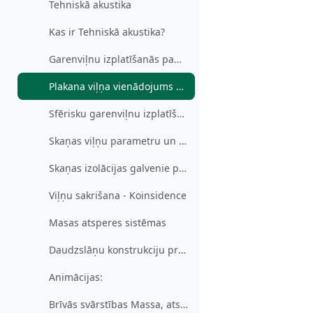
Tehniskā akustika
Kas ir Tehniskā akustika?
Garenviļnu izplatīšanās pamatnosacījumi
Plakana viļņa vienādojums atrisinājums
Sfērisku garenviļnu izplatīšanās
Skaņas viļņu parametru un citu viļņu veidu raksturojošās kopsakarības
Skaņas izolācijas galvenie parametri un konstrukciju elementi
Viļņu sakrišana - Koinsidence
Masas atsperes sistēmas
Daudzslāņu konstrukciju prettrokšņa aizsardzības īpašības
Animācijas:
Brīvās svārstības Massa, atspere, bez zudumiem