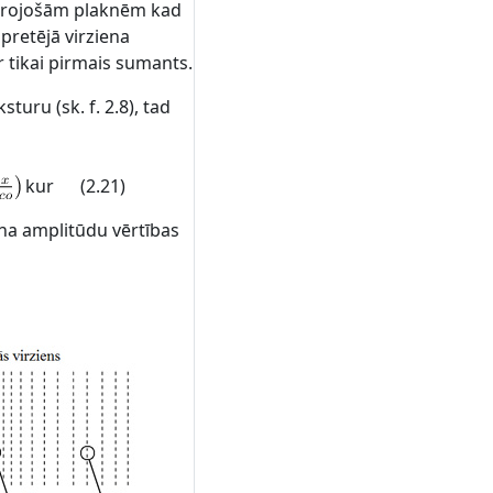
sarojošām plaknēm kad
 pretējā virziena
ir tikai pirmais sumants.
sturu (sk. f. 2.8), tad
kur
(2.21)
iena amplitūdu vērtības