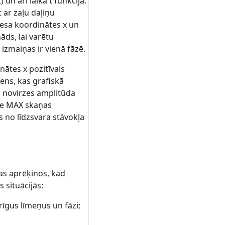
t) un arī laika t funkcija.
t ar zaļu daļiņu
cesa koordinātes x un
āds, lai varētu
izmaiņas ir vienā fāzē.
inātes x pozitīvais
ziens, kas grafiskā
u novirzes amplitūda
Pie MAX skaņas
s no līdzsvara stāvokļa
kas aprēķinos, kad
 situācijās:
rīgus līmeņus un fāzi;