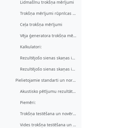
Lidmašīnu trokšņa mērījumi
Trokšņa mērījumi rūpnīcas telpās
Ceļa trokšņa mērījumi
Vēja ģeneratora trokšņa mērījumi
Kalkulatori:
Rezultējošo sienas skaņas izolācijas aprēķins 1
Rezultējošo sienas skaņas izolācijas aprēķins 2
Pielietojamie standarti un normatīvi
Akustisko pētījumu rezultātu salīdzināšana ar LR likumdošanas aktos noteiktām pieļaujamām vērtībām
Piemēri:
Trokšņa testēšana un novērtēšana Telpā
Vides trokšņa testēšana un novērtēšana