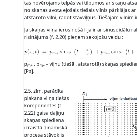
tas novērojams telpās vai tilpumos ar skaņu at
no skaņas avota ejošais tiešais vilnis pārklājas ar
atstaroto vilni, radot stāvviļņus. Tiešajam vilnim 
Ja skaņas viļņa ierosinošā f-ja ir ar sinusoidālu rak
risinājums (f. 2.20) pieņem sekojošu veidu :
p
, p
– viļņu (tiešā , atstarotā) skaņas spied
m+
m–
[Pa].
2.5. zīm. parādīta
plakana viļņa tiešās
komponentes (f.
2.22) gaisa daļiņu
skaņas spiediena
izraisītā dinamiskā
procesa stāvoklis