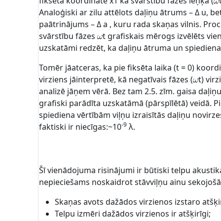
fiksētā koordinātē x1 kā svārstību fāzes leņķa (
Analoģiski ar zilu attēlots daļiņu ātrums – Δ u, be
paātrinājums – Δ a , kuru rada skaņas vilnis. Pro
svārstību fāzes
t grafiskais mērogs izvēlēts vien
uzskatāmi redzēt, ka daļiņu ātruma un spiediena 
Tomēr jāatceras, ka pie fiksēta laika (t = 0) koord
virziens jāinterpretē, kā negatīvais fāzes (
t) vir
analizē jāņem vērā. Bez tam 2.5. zīm. gaisa daļiņ
grafiski parādīta uzskatāmā (pārspīlētā) veidā. 
spiediena vērtībām viļņu izraisītās daļiņu novirze
-9
faktiski ir niecīgas:~10
λ.
Šī vienādojuma risinājumi ir būtiski telpu akusti
nepieciešams noskaidrot stāvviļņu ainu sekojošās
Skaņas avots dažādos virzienos izstaro atšķi
Telpu izmēri dažādos virzienos ir atšķirīgi;