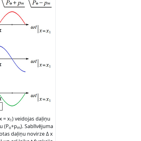
x = x
) veidojas daļiņu
1
u (P
+p
). Sablīvējuma
o
m
lotas daļiņu novirze Δ x