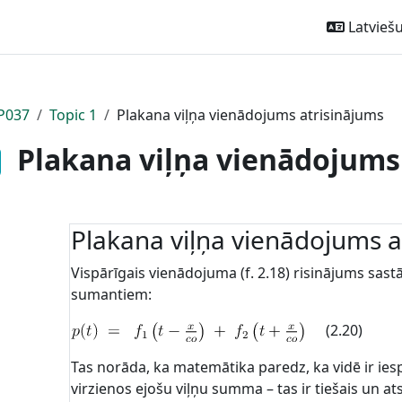
Latviešu ‎
P037
Topic 1
Plakana viļņa vienādojums atrisinājums
Plakana viļņa vienādojums
Plakana viļņa vienādojums a
Vispārīgais vienādojuma (f. 2.18) risinājums sast
sumantiem:
(2.20)
Tas norāda, ka matemātika paredz, ka vidē ir ies
virzienos ejošu viļņu summa – tas ir tiešais un ats