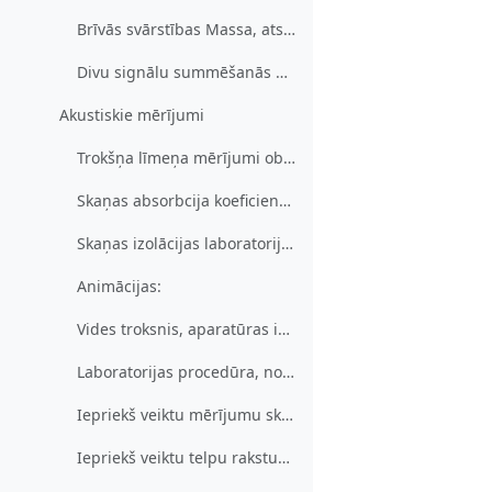
Brīvās svārstības Massa, atspere, ar zudumiem
Divu signālu summēšanās animācijas
Akustiskie mērījumi
Trokšņa līmeņa mērījumi objektā, teritorijā un telpās
Skaņas absorbcija koeficienta mērījumi reverberācijas kamerā (RK)
Skaņas izolācijas laboratorijas mērījumi būvakustikas mērkamerā
Animācijas:
Vides troksnis, aparatūras iestatījumi un mērījumu veikšanas animācija, darbs ar trokšņa mēru
Laboratorijas procedūra, nomērīto trokšņa datu translēšanas animācija uz vides trokšņa apstrādes programmu
Iepriekš veiktu mērījumu skaņas izolācijas rezultātu apstrādes animācija
Iepriekš veiktu telpu raksturojošo akustisko parametru mērījumu rezultātu apstrādes animācija