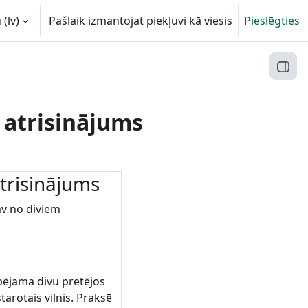
(lv)‎
Pašlaik izmantojat piekļuvi kā viesis
Pieslēgties
Atvēr
 atrisinājums
trisinājums
āv no diviem
pējama divu pretējos
tarotais vilnis. Praksē