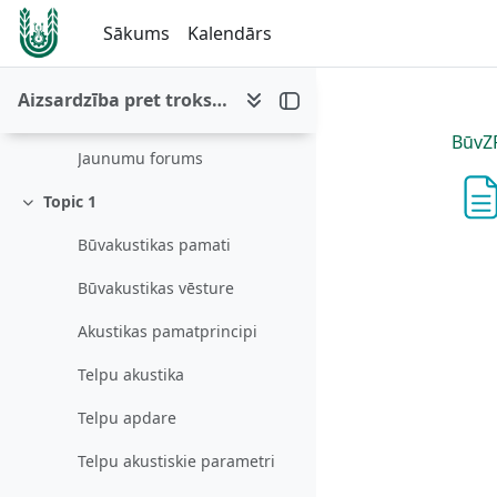
Atvērt galveno saturu
Vispārēji
Sākums
Kalendārs
Savērst
Teksta un multivides apgabals
Aizsardzība pret troksni
Literatūras saraksts
BūvZ
Jaunumu forums
Topic 1
Savērst
Būvakustikas pamati
Būvakustikas vēsture
Akustikas pamatprincipi
Telpu akustika
Telpu apdare
Telpu akustiskie parametri