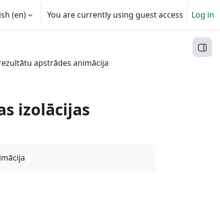
sh ‎(en)‎
You are currently using guest access
Log in
Open
 rezultātu apstrādes animācija
s izolācijas
imācija