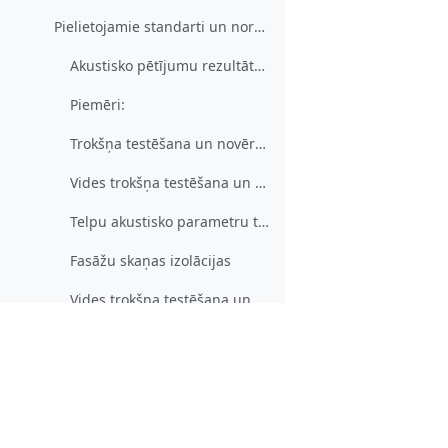
Pielietojamie standarti un normatīvi
Akustisko pētījumu rezultātu salīdzināšana ar LR likumdošanas aktos noteiktām pieļaujamām vērtībām
Piemēri:
Trokšņa testēšana un novērtēšana Telpā
Vides trokšņa testēšana un novērtēšana
Telpu akustisko parametru testēšana
Fasāžu skaņas izolācijas
Vides trokšņa testēšana un novērtēšana.
Programma:
Vides trokšņa novērtēšanas programmas instalācijas fails
Papildmateriāli