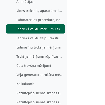
Animācijas:
Vides troksnis, aparatūras iestatījumi un mērījumu veikšanas animācija, darbs ar trokšņa mēru
Laboratorijas procedūra, nomērīto trokšņa datu translēšanas animācija uz vides trokšņa apstrādes programmu
Iepriekš veiktu mērījumu skaņas izolācijas rezultātu apstrādes animācija
Iepriekš veiktu telpu raksturojošo akustisko parametru mērījumu rezultātu apstrādes animācija
Lidmašīnu trokšņa mērījumi
Trokšņa mērījumi rūpnīcas telpās
Ceļa trokšņa mērījumi
Vēja ģeneratora trokšņa mērījumi
Kalkulatori:
Rezultējošo sienas skaņas izolācijas aprēķins 1
Rezultējošo sienas skaņas izolācijas aprēķins 2