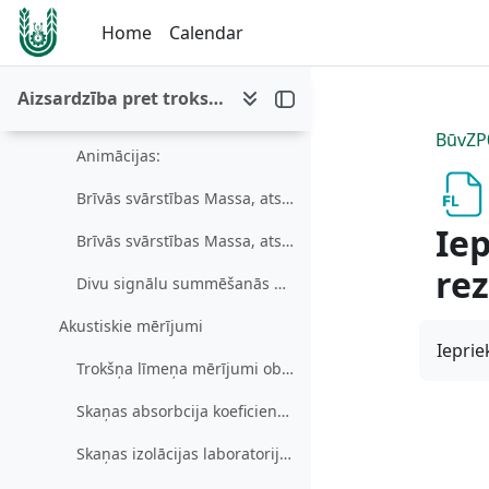
Skip to main content
Viļņu sakrišana - Koinsidence
Home
Calendar
Masas atsperes sistēmas
Aizsardzība pret troksni
Daudzslāņu konstrukciju prettrokšņa aizsardzības īpašības
BūvZP
Animācijas:
Brīvās svārstības Massa, atspere, bez zudumiem
Iep
Brīvās svārstības Massa, atspere, ar zudumiem
rez
Divu signālu summēšanās animācijas
Akustiskie mērījumi
Ieprie
Trokšņa līmeņa mērījumi objektā, teritorijā un telpās
Skaņas absorbcija koeficienta mērījumi reverberācijas kamerā (RK)
Skaņas izolācijas laboratorijas mērījumi būvakustikas mērkamerā