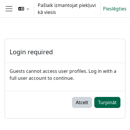
Atvērt galveno saturu
Pašlaik izmantojat piekļuvi
Pieslēgties
kā viesis
Sānu panelis
Login required
Guests cannot access user profiles. Log in with a
full user account to continue.
Atcelt
Turpināt