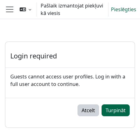
Atvērt galveno saturu
Pašlaik izmantojat piekļuvi
Pieslēgties
kā viesis
Sānu panelis
Login required
Guests cannot access user profiles. Log in with a
full user account to continue.
Atcelt
Turpināt