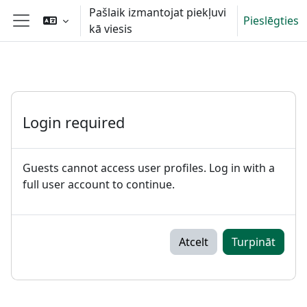
Atvērt galveno saturu
Pašlaik izmantojat piekļuvi
Pieslēgties
kā viesis
Sānu panelis
Login required
Guests cannot access user profiles. Log in with a
full user account to continue.
Atcelt
Turpināt